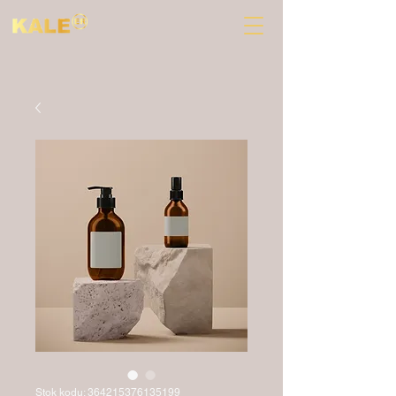
Stok kodu: 364215376135199